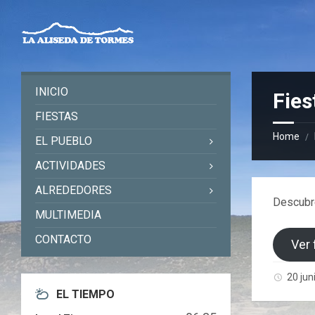
Skip
Skip
Skip
to
to
to
content
left
footer
sidebar
INICIO
Fies
FIESTAS
Home
/
EL PUEBLO
ACTIVIDADES
ALREDEDORES
Descubre
MULTIMEDIA
CONTACTO
Ver
20 jun
EL TIEMPO