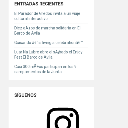
ENTRADAS RECIENTES
El Parador de Gredos invita a un viaje
cultural interactivo
Diez aÃ±os de marcha solidaria en El
Barco de Ãvila
Guisando â€˜is living a celebrationâ€™
Luar Na Lubre abre el sÃ¡bado el Enjoy
Fest El Barco de Ãvila
Casi 300 niÃ±os participan en los 9
campamentos de la Junta
SÍGUENOS
Instagram