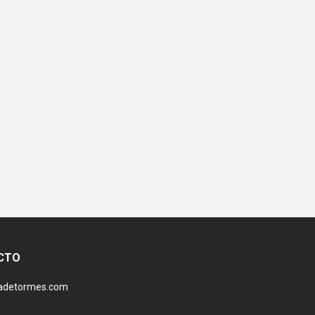
CTO
dadetormes.com