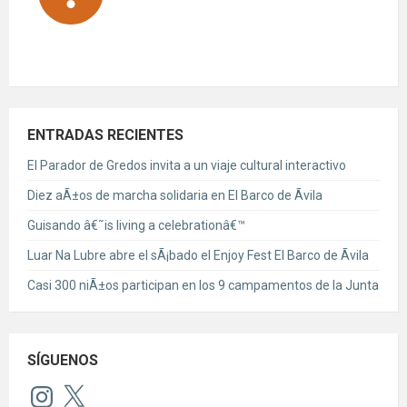
ENTRADAS RECIENTES
El Parador de Gredos invita a un viaje cultural interactivo
Diez aÃ±os de marcha solidaria en El Barco de Ãvila
Guisando â€˜is living a celebrationâ€™
Luar Na Lubre abre el sÃ¡bado el Enjoy Fest El Barco de Ãvila
Casi 300 niÃ±os participan en los 9 campamentos de la Junta
SÍGUENOS
Instagram
X