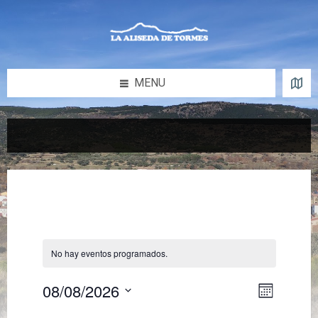
Skip
Skip
Skip
to
to
to
content
left
footer
sidebar
MENU
No hay eventos programados.
08/08/2026
N
N
M
a
a
S
e
v