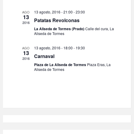
t
t
a
o
d
o
13 agosto, 2016 - 21:00
-
23:00
AGO
o
13
s
Patatas Revolconas
2016
La Aliseda de Tormes (Prado)
Calle del cura, La
Aliseda de Tormes
13 agosto, 2016 - 18:00
-
19:30
AGO
13
Carnaval
2016
Plaza de La Aliseda de Tormes
Plaza Eras, La
Aliseda de Tormes