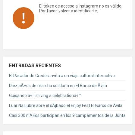
El token de acceso a Instagram no es válido.
Por favor, volver a identificarte.
ENTRADAS RECIENTES
El Parador de Gredos invita a un viaje cultural interactivo
Diez aÃ±os de marcha solidaria en El Barco de Ãvila
Guisando â€˜is living a celebrationâ€™
Luar Na Lubre abre el sÃ¡bado el Enjoy Fest El Barco de Ãvila
Casi 300 niÃ±os participan en los 9 campamentos de la Junta