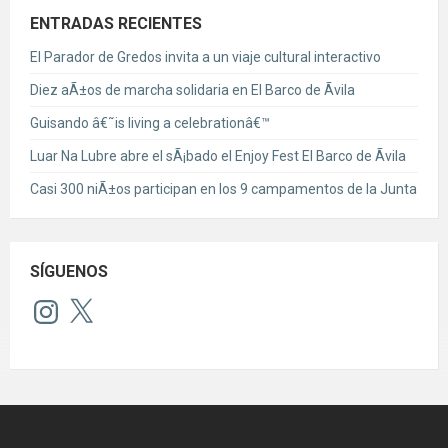
ENTRADAS RECIENTES
El Parador de Gredos invita a un viaje cultural interactivo
Diez aÃ±os de marcha solidaria en El Barco de Ãvila
Guisando â€˜is living a celebrationâ€™
Luar Na Lubre abre el sÃ¡bado el Enjoy Fest El Barco de Ãvila
Casi 300 niÃ±os participan en los 9 campamentos de la Junta
SÍGUENOS
Instagram
X