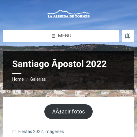
Skip
Skip
Skip
to
to
to
content
left
footer
sidebar
MENU
Santiago Ãpostol 2022
Home
Galerías
/
AÃ±adir fotos
Fiestas 2022
,
Imágenes