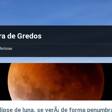
ra de Gredos
Noticias
lipse de luna, se verÃ¡ de forma penumbr