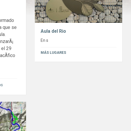
formado
na que se
Aula del Rio
la.
En s
anzarÃ¡
 el 29
MÁS LUGARES
acÃ­fico
os