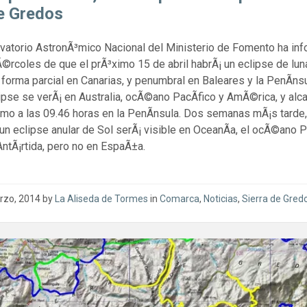
e Gredos
vatorio AstronÃ³mico Nacional del Ministerio de Fomento ha in
©rcoles de que el prÃ³ximo 15 de abril habrÃ¡ un eclipse de lu
 forma parcial en Canarias, y penumbral en Baleares y la PenÃ­nsu
ipse se verÃ¡ en Australia, ocÃ©ano PacÃ­fico y AmÃ©rica, y alc
mo a las 09.46 horas en la PenÃ­nsula. Dos semanas mÃ¡s tarde,
, un eclipse anular de Sol serÃ¡ visible en OceanÃ­a, el ocÃ©ano P
 AntÃ¡rtida, pero no en EspaÃ±a.
rzo, 2014
by
La Aliseda de Tormes
in
Comarca
,
Noticias
,
Sierra de Gred