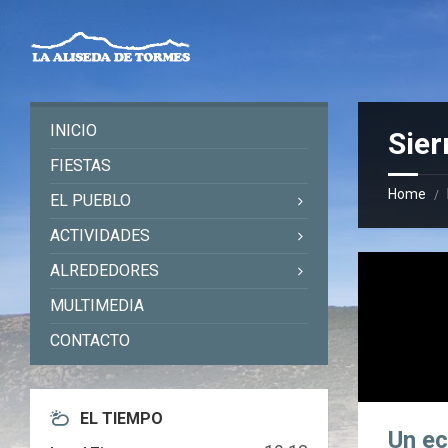
Skip
Skip
Skip
Skip
to
to
to
to
content
left
right
footer
sidebar
sidebar
INICIO
Sier
FIESTAS
Home
/
EL PUEBLO
ACTIVIDADES
ALREDEDORES
MULTIMEDIA
CONTACTO
EL TIEMPO
Un ec