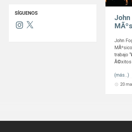
SÍGUENOS
John 
Instagram
X
MÃºsi
John Fog
MÃºsicos
trabajo
‘
Ã©xitos
(más…)
20 ma
Paginaci
de
entradas