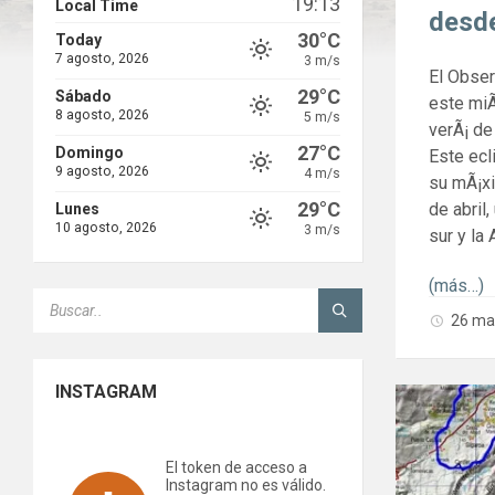
19:13
Local Time
desd
30°C
Today
7 agosto, 2026
3 m/s
El Obser
29°C
Sábado
este miÃ
8 agosto, 2026
5 m/s
verÃ¡ de
27°C
Domingo
Este ecl
9 agosto, 2026
4 m/s
su mÃ¡xi
29°C
de abril
Lunes
10 agosto, 2026
3 m/s
sur y la
(más…)
SEARCH:
26 ma
INSTAGRAM
El token de acceso a
Instagram no es válido.