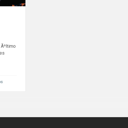
 Ãºltimo
des
os