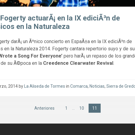
Fogerty actuarÃ¡ en la IX ediciÃ³n de
cos en la Naturaleza
erty darÃ¡ un Ãºnico concierto en EspaÃ±a en la IX ediciÃ³n de
 en la Naturaleza 2014. Fogerty cantara repertorio suyo y de su
Wrote a Song For Everyone’
pero harÃ¡ un repaso de los gran
 de su Ã©poca en la
Creedence Clearwater Revival
.
rzo, 2014
by
La Aliseda de Tormes
in
Comarca
,
Noticias
,
Sierra de Gred
ón
Anteriores
1
…
10
11