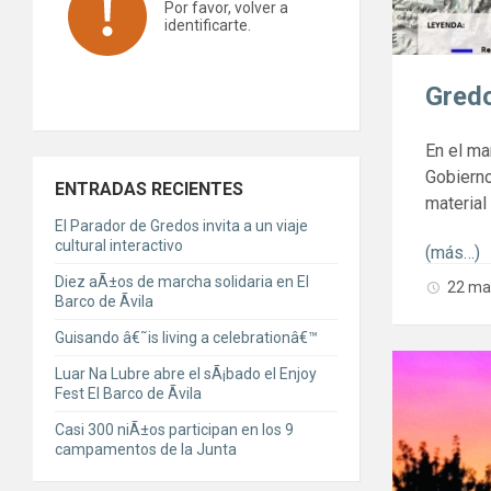
Por favor, volver a
identificarte.
Gredo
En el ma
Gobierno
ENTRADAS RECIENTES
material
El Parador de Gredos invita a un viaje
cultural interactivo
(más…)
Diez aÃ±os de marcha solidaria en El
22 ma
Barco de Ãvila
Guisando â€˜is living a celebrationâ€™
Luar Na Lubre abre el sÃ¡bado el Enjoy
Fest El Barco de Ãvila
Casi 300 niÃ±os participan en los 9
campamentos de la Junta