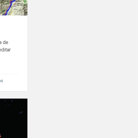
a de
editar
os