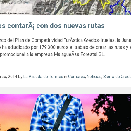
s contarÃ¡ con dos nuevas rutas
rco del Plan de Competitividad TurÃ­stica Gredos-Iruelas, la Junt
 ha adjudicado por 179.300 euros el trabajo de crear las rutas y 
 promocional a la empresa MalagueÃ±a Forestal SL.
rzo, 2014
by
La Aliseda de Tormes
in
Comarca
,
Noticias
,
Sierra de Gred