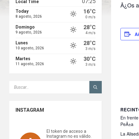
07:25
Local Time
Â¿Os ap
16°C
Today
8 agosto, 2026
0 m/s
28°C
Domingo
9 agosto, 2026
4 m/s
A
28°C
Lunes
10 agosto, 2026
3 m/s
30°C
Martes
11 agosto, 2026
3 m/s
SEARCH:
RECIN
INSTAGRAM
En frente
PeÃ±a
El token de acceso a
La Alise
Instagram no es válido.