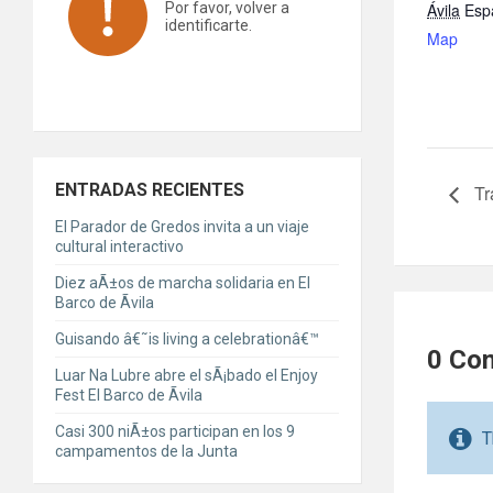
Ávila
Esp
Por favor, volver a
identificarte.
Map
ENTRADAS RECIENTES
Tr
El Parador de Gredos invita a un viaje
cultural interactivo
Diez aÃ±os de marcha solidaria en El
Barco de Ãvila
Guisando â€˜is living a celebrationâ€™
0 Co
Luar Na Lubre abre el sÃ¡bado el Enjoy
Fest El Barco de Ãvila
Casi 300 niÃ±os participan en los 9
T
campamentos de la Junta