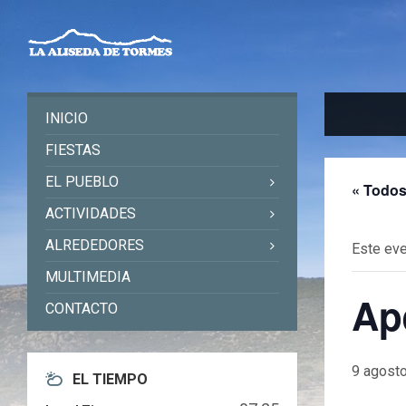
Skip
Skip
Skip
to
to
to
content
left
footer
sidebar
INICIO
FIESTAS
EL PUEBLO
« Todos
ACTIVIDADES
ALREDEDORES
Este eve
MULTIMEDIA
Ap
CONTACTO
9 agosto
EL TIEMPO