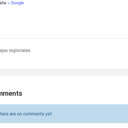
aña
+ Google
ajes regionales
mments
here are no comments yet