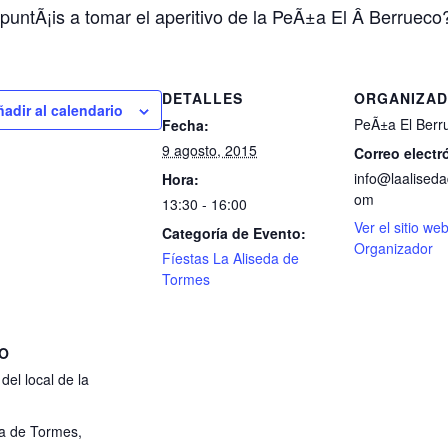
untÃ¡is a tomar el aperitivo de la PeÃ±a El Â Berrueco
DETALLES
ORGANIZA
ñadir al calendario
PeÃ±a El Berr
Fecha:
9 agosto, 2015
Correo electr
info@laalised
Hora:
om
13:30 - 16:00
Ver el sitio we
Categoría de Evento:
Organizador
Fíestas La Aliseda de
Tormes
TO
 del local de la
da de Tormes
,