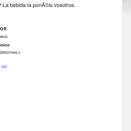
? La bebida la ponÃ©is vosotros.
DOR
ueco
ónico
adetormes.c
b del