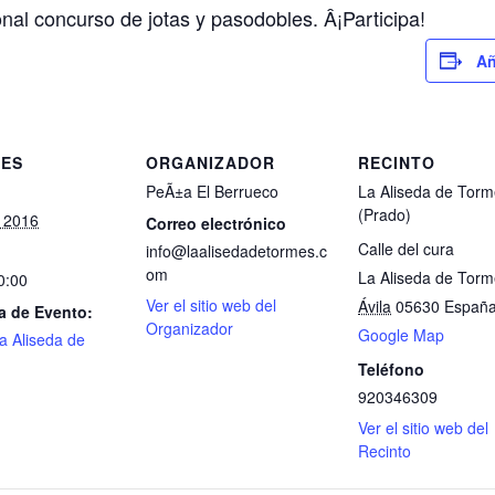
onal concurso de jotas y pasodobles. Â¡Participa!
Añ
LES
ORGANIZADOR
RECINTO
PeÃ±a El Berrueco
La Aliseda de Tor
(Prado)
, 2016
Correo electrónico
Calle del cura
info@laalisedadetormes.c
om
La Aliseda de Tor
0:00
Ver el sitio web del
Ávila
05630
Españ
a de Evento:
Organizador
Google Map
a Aliseda de
Teléfono
920346309
Ver el sitio web del
Recinto