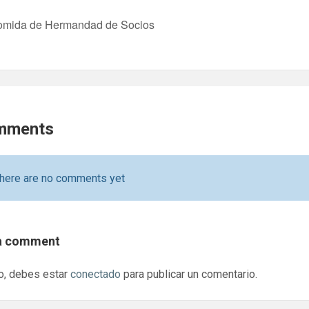
mida de Hermandad de Socios
mments
here are no comments yet
a comment
o, debes estar
conectado
para publicar un comentario.