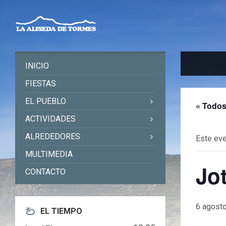
Skip
Skip
Skip
to
to
to
content
left
footer
sidebar
INICIO
FIESTAS
EL PUEBLO
« Todos
ACTIVIDADES
ALREDEDORES
Este eve
MULTIMEDIA
Jo
CONTACTO
6 agosto
EL TIEMPO