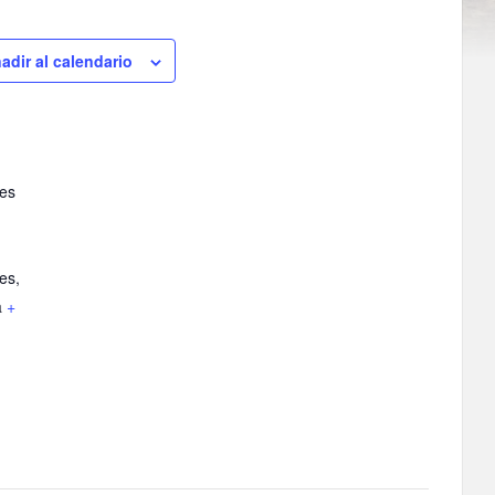
adir al calendario
mes
mes
,
a
+