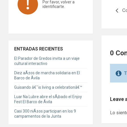
Por favor, volver a
identificarte.
Co
ENTRADAS RECIENTES
0 Co
El Parador de Gredos invita a un viaje
cultural interactivo
Diez aÃ±os de marcha solidaria en El
T
Barco de Ãvila
Guisando â€˜is living a celebrationâ€™
Luar Na Lubre abre el sÃ¡bado el Enjoy
Leave 
Fest El Barco de Ãvila
Casi 300 niÃ±os participan en los 9
Lo sient
campamentos de la Junta