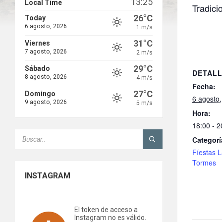
13:25
Local Time
Tradici
26°C
Today
6 agosto, 2026
1 m/s
31°C
Viernes
7 agosto, 2026
2 m/s
29°C
Sábado
DETAL
8 agosto, 2026
4 m/s
Fecha:
27°C
Domingo
6 agosto
9 agosto, 2026
5 m/s
Hora:
18:00 - 2
SEARCH:
Categorí
Fíestas L
Tormes
INSTAGRAM
El token de acceso a
Instagram no es válido.