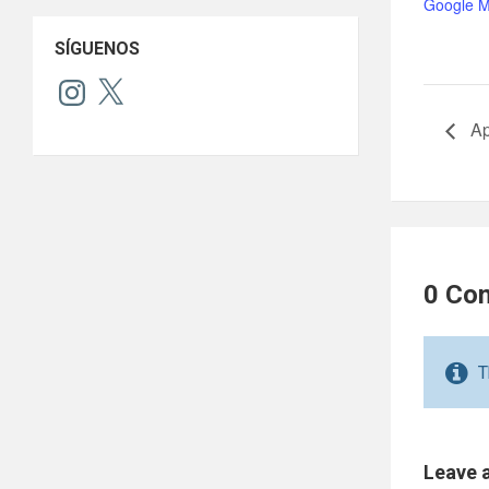
Google 
SÍGUENOS
Instagram
X
Ap
0 Co
T
Leave 