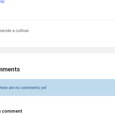
Map
rende a cultivar
mments
here are no comments yet
a comment