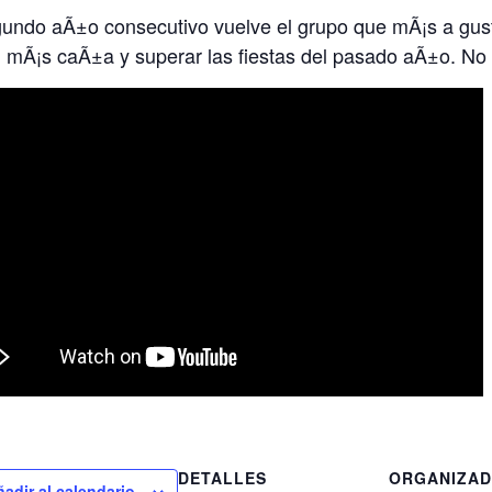
gundo aÃ±o consecutivo vuelve el grupo que mÃ¡s a gu
 mÃ¡s caÃ±a y superar las fiestas del pasado aÃ±o. No f
DETALLES
ORGANIZA
ñadir al calendario