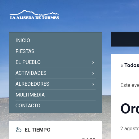
Skip
Skip
Skip
to
to
to
content
left
footer
sidebar
INICIO
FIESTAS
EL PUEBLO
« Todos
ACTIVIDADES
ALREDEDORES
Este eve
MULTIMEDIA
Or
CONTACTO
2 agosto
EL TIEMPO