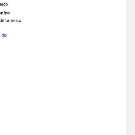
ueco
ónico
adetormes.c
b del