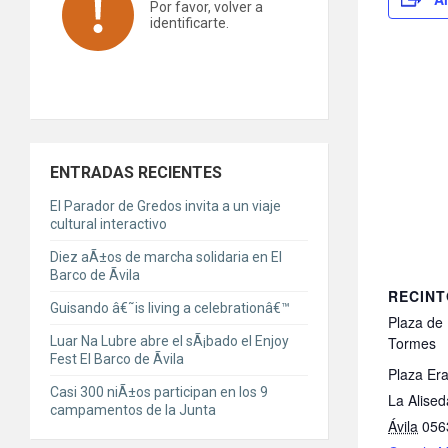
Por favor, volver a
identificarte.
ENTRADAS RECIENTES
El Parador de Gredos invita a un viaje
cultural interactivo
Diez aÃ±os de marcha solidaria en El
Barco de Ãvila
RECIN
Guisando â€˜is living a celebrationâ€™
Plaza de 
Tormes
Luar Na Lubre abre el sÃ¡bado el Enjoy
Fest El Barco de Ãvila
Plaza Er
Casi 300 niÃ±os participan en los 9
La Alise
campamentos de la Junta
Ávila
056