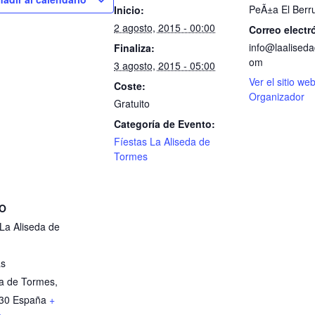
PeÃ±a El Berr
Inicio:
2 agosto, 2015 - 00:00
Correo electr
info@laalised
Finaliza:
om
3 agosto, 2015 - 05:00
Ver el sitio we
Coste:
Organizador
Gratuito
Categoría de Evento:
Fíestas La Aliseda de
Tormes
TO
La Aliseda de
as
da de Tormes
,
30
España
+