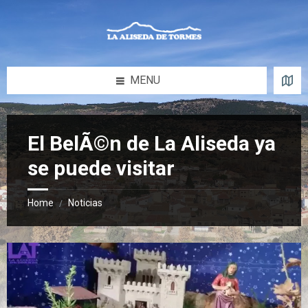
Skip
Skip
Skip
Skip
to
to
to
to
content
left
right
footer
sidebar
sidebar
MENU
El BelÃ©n de La Aliseda ya
se puede visitar
Home
Noticias
/