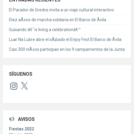
El Parador de Gredos invita a un viaje cultural interactivo
Diez aÃ±os de marcha solidaria en El Barco de Ãvila
Guisando â€˜is living a celebrationâ€™
Luar Na Lubre abre el sÃ¡bado el Enjoy Fest El Barco de Ãvila
Casi 300 niÃ±os participan en los 9 campamentos de la Junta
SÍGUENOS
Instagram
X
AVISOS
Fiestas 2022