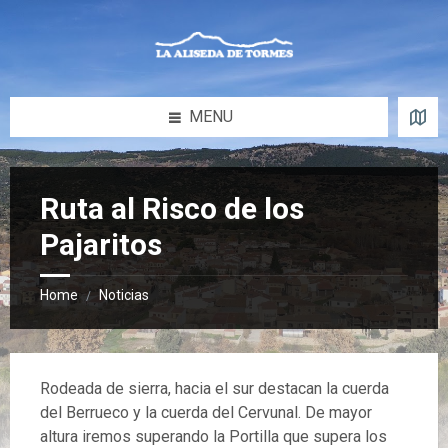
Skip
Skip
Skip
Skip
to
to
to
to
content
left
right
footer
sidebar
sidebar
MENU
Ruta al Risco de los
Pajaritos
Home
Noticias
/
Rodeada de sierra, hacia el sur destacan la cuerda
del Berrueco y la cuerda del Cervunal. De mayor
altura iremos superando la Portilla que supera los