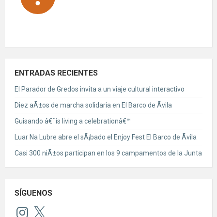
ENTRADAS RECIENTES
El Parador de Gredos invita a un viaje cultural interactivo
Diez aÃ±os de marcha solidaria en El Barco de Ãvila
Guisando â€˜is living a celebrationâ€™
Luar Na Lubre abre el sÃ¡bado el Enjoy Fest El Barco de Ãvila
Casi 300 niÃ±os participan en los 9 campamentos de la Junta
SÍGUENOS
Instagram
X