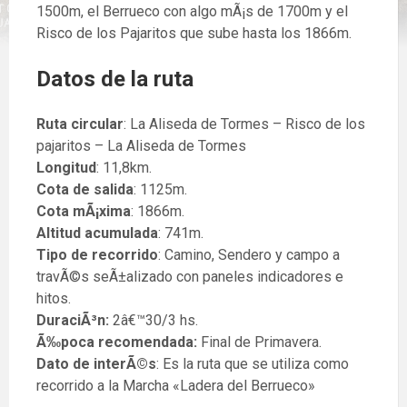
1500m, el Berrueco con algo mÃ¡s de 1700m y el
Risco de los Pajaritos que sube hasta los 1866m.
Datos de la ruta
Ruta circular
: La Aliseda de Tormes – Risco de los
pajaritos – La Aliseda de Tormes
Longitud
: 11,8km.
Cota de salida
: 1125m.
Cota mÃ¡xima
: 1866m.
Altitud acumulada
: 741m.
Tipo de recorrido
: Camino, Sendero y campo a
travÃ©s seÃ±alizado con paneles indicadores e
hitos.
DuraciÃ³n:
2â€™30/3 hs.
Ã‰poca recomendada:
Final de Primavera.
Dato de
interÃ©s
: Es la ruta que se utiliza como
recorrido a la Marcha «Ladera del Berrueco»