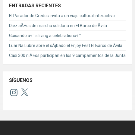
ENTRADAS RECIENTES
El Parador de Gredos invita a un viaje cultural interactivo
Diez aÃ±os de marcha solidaria en El Barco de Ãvila
Guisando â€˜is living a celebrationâ€™
Luar Na Lubre abre el sÃ¡bado el Enjoy Fest El Barco de Ãvila
Casi 300 niÃ±os participan en los 9 campamentos de la Junta
SÍGUENOS
Instagram
X