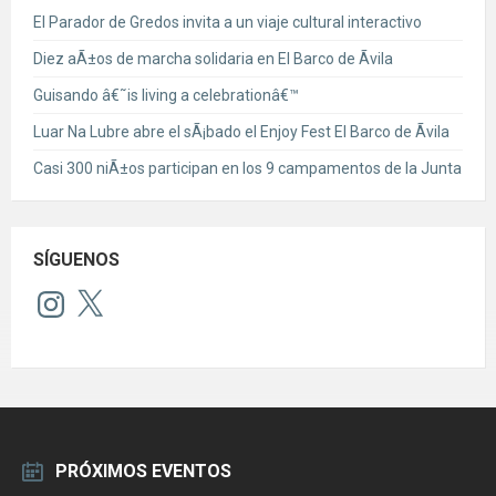
El Parador de Gredos invita a un viaje cultural interactivo
Diez aÃ±os de marcha solidaria en El Barco de Ãvila
Guisando â€˜is living a celebrationâ€™
Luar Na Lubre abre el sÃ¡bado el Enjoy Fest El Barco de Ãvila
Casi 300 niÃ±os participan en los 9 campamentos de la Junta
SÍGUENOS
Instagram
X
PRÓXIMOS EVENTOS