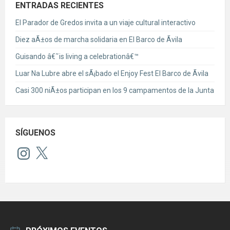
ENTRADAS RECIENTES
El Parador de Gredos invita a un viaje cultural interactivo
Diez aÃ±os de marcha solidaria en El Barco de Ãvila
Guisando â€˜is living a celebrationâ€™
Luar Na Lubre abre el sÃ¡bado el Enjoy Fest El Barco de Ãvila
Casi 300 niÃ±os participan en los 9 campamentos de la Junta
SÍGUENOS
Instagram
X