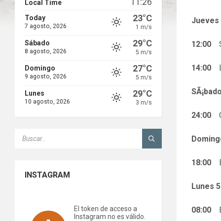
11:26
Local Time
23°C
Today
Jueves 
7 agosto, 2026
1 m/s
29°C
Sábado
12:00
Sa
8 agosto, 2026
5 m/s
27°C
14:00
Li
Domingo
9 agosto, 2026
5 m/s
SÃ¡bado
29°C
Lunes
10 agosto, 2026
3 m/s
24:00
O
SEARCH:
Doming
18:00
Es
INSTAGRAM
Lunes 5
El token de acceso a
08:00
Ex
Instagram no es válido.