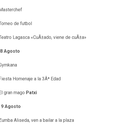
sterchef
rneo de futbol
atro Lagasca «CuÃ±ado, viene de cuÃ±a»
 8 Agosto
ymkana
iesta Homenaje a la 3Âª Edad
 gran mago
Patxi
 9 Agosto
mba Aliseda, ven a bailar a la plaza