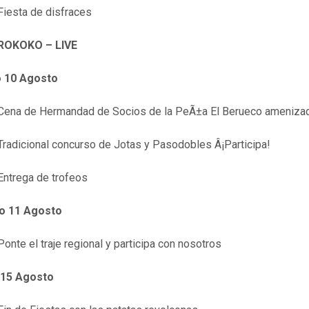
esta de disfraces
ROKOKO – LIVE
 10 Agosto
na de Hermandad de Socios de la PeÃ±a El Berueco amenizada c
adicional concurso de Jotas y Pasodobles Â¡Participa!
trega de trofeos
o 11 Agosto
nte el traje regional y participa con nosotros
 15 Agosto