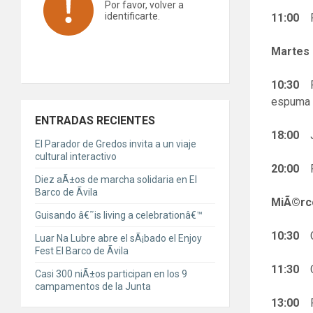
Por favor, volver a
identificarte.
11:00
Pe
Martes
10:30
Fi
espuma
ENTRADAS RECIENTES
18:00
Ju
El Parador de Gredos invita a un viaje
cultural interactivo
20:00
Fe
Diez aÃ±os de marcha solidaria en El
Barco de Ãvila
MiÃ©rc
Guisando â€˜is living a celebrationâ€™
10:30
C
Luar Na Lubre abre el sÃ¡bado el Enjoy
Fest El Barco de Ãvila
11:30
Ca
Casi 300 niÃ±os participan en los 9
campamentos de la Junta
13:00
Pe