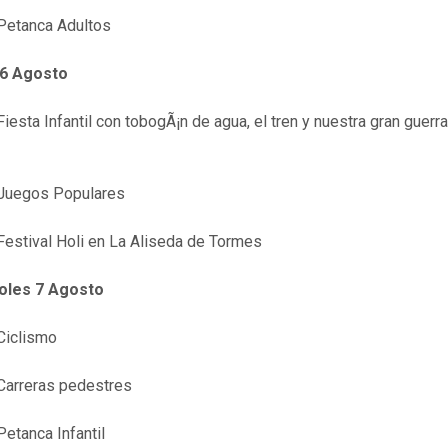
tanca Adultos
 6 Agosto
esta Infantil con tobogÃ¡n de agua, el tren y nuestra gran guerra
egos Populares
stival Holi en La Aliseda de Tormes
oles 7 Agosto
iclismo
rreras pedestres
tanca Infantil