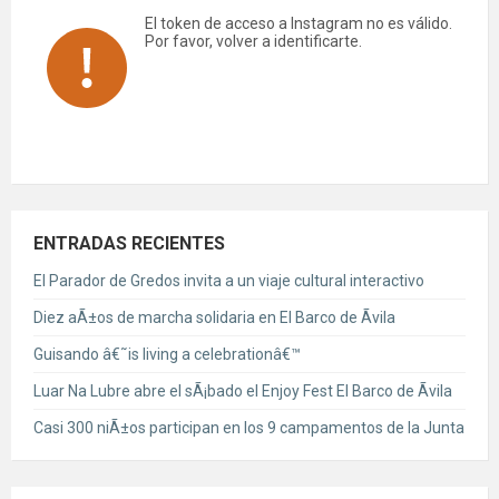
El token de acceso a Instagram no es válido.
Por favor, volver a identificarte.
ENTRADAS RECIENTES
El Parador de Gredos invita a un viaje cultural interactivo
Diez aÃ±os de marcha solidaria en El Barco de Ãvila
Guisando â€˜is living a celebrationâ€™
Luar Na Lubre abre el sÃ¡bado el Enjoy Fest El Barco de Ãvila
Casi 300 niÃ±os participan en los 9 campamentos de la Junta