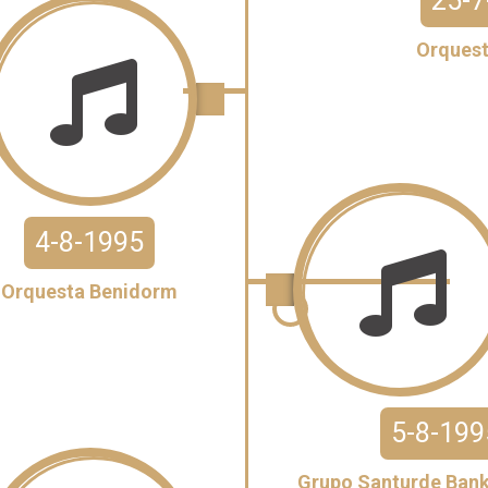
25-7
Orquest
4-8-1995
Orquesta Benidorm
5-8-199
Grupo Santurde Bank