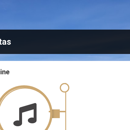
tas
ine