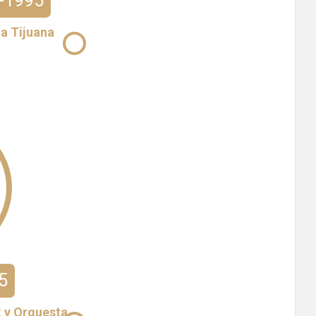
-1995
a Tijuana
5
 y Orquesta