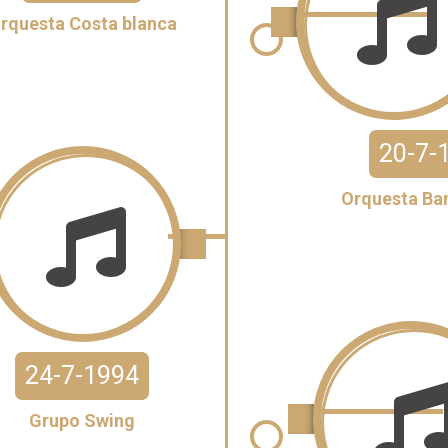
rquesta Costa blanca
20-7-
Orquesta Ba
24-7-1994
Grupo Swing