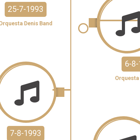
25-7-1993
Orquesta Denis Band
6-8
Orquesta
7-8-1993